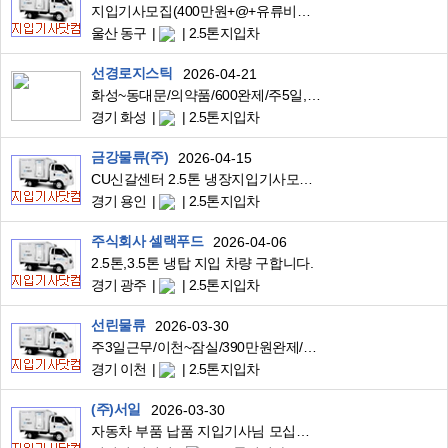
지입기사모집(400만원+@+유류비완제)
울산 동구
2.5톤지입차
선경로지스틱
2026-04-21
화성~동대문/의약품/600완제/주5일,국경일휴무/3.5톤냉장윙바디
경기 화성
2.5톤지입차
금강물류(주)
2026-04-15
CU신갈센터 2.5톤 냉장지입기사모집 하남코스
경기 용인
2.5톤지입차
주식회사 셀랙푸드
2026-04-06
2.5톤,3.5톤 냉탑 지입 차량 구합니다.
경기 광주
2.5톤지입차
선린물류
2026-03-30
주3일근무/이천~잠실/390만원완제/3.5톤냉탑/맘스터치식자재배송
경기 이천
2.5톤지입차
(주)서일
2026-03-30
자동차 부품 납품 지입기사님 모십니다.