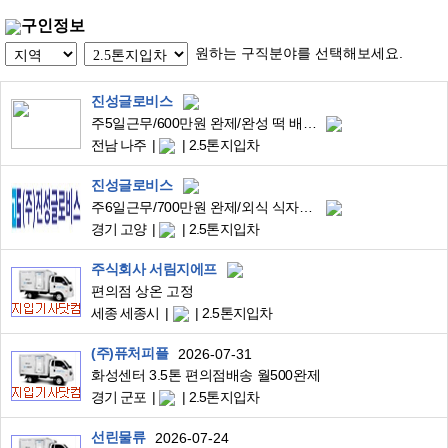
구인정보
원하는 구직분야를 선택해보세요.
진성글로비스
주5일근무/600만원 완제/완성 떡 배송/전남 나주 세지~대전(동탄)1곳/08:00~11(13):00/지게차작업/고정1곳만운행/점착지적음/현지퇴근/일수월
전남 나주
2.5톤지입차
진성글로비스
주6일근무/700만원 완제/외식 식자재물품/경기 고양 장항~세종,강릉(아래참조)/04:00~12:00/1회전 현지퇴근/피킹없음/배송처적음/증차분
경기 고양
2.5톤지입차
주식회사 서림지에프
편의점 상온 고정
세종 세종시
2.5톤지입차
(주)퓨처피플
2026-07-31
화성센터 3.5톤 편의점배송 월500완제
경기 군포
2.5톤지입차
선린물류
2026-07-24