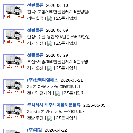
선린물류
2026-06-10
칠곡~포항/490만원완제/2.5톤냉탑/유명프렌차이즈배송/시간짧음
경북 칠곡
2.5톤지입차
선린물류
2026-06-09
안성~수원,용인/주5일근무/620만원완제/2.5톤냉탑/유명프렌차이즈KFC배송
경기 안성
2.5톤지입차
선린물류
2026-05-29
오산~세종/650만원완제/3.5톤투냉탑/커피부자재배송
경기 오산
2.5톤지입차
(주)한백티엘에스
2026-05-21
2.5톤 차량 기사님 희망합니다.
전지역 전지역
2.5톤지입차
주식회사 제주새마을해운물류
2026-05-05
2.5~3.5톤 카고 지입 구인합니다.
전남 무안
2.5톤지입차
(주)대길
2026-04-22