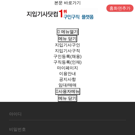
본문 바로가기
홈화면추가
메뉴열기
메뉴
닫기
지입기사구인
지입기사구직
구인등록(채용)
구직등록(인재)
마이페이지
이용안내
공지사항
임대/매매
사용자메뉴
메뉴
닫기
회
원
로
그
인