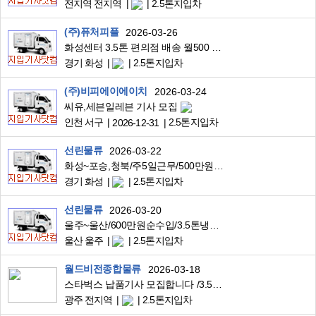
전지역 전지역
2.5톤지입차
(주)퓨처피플
2026-03-26
화성센터 3.5톤 편의점 배송 월500 완제
경기 화성
2.5톤지입차
(주)비피에이에이치
2026-03-24
씨유,세븐일레븐 기사 모집
인천 서구
2.5톤지입차
2026-12-31
선린물류
2026-03-22
화성~포승,청북/주5일근무/500만원완제/3.5톤리프트윙바디/자동차사출품배송/중식제공
경기 화성
2.5톤지입차
선린물류
2026-03-20
울주~울산/600만원순수입/3.5톤냉탑/대기업편의점배송
울산 울주
2.5톤지입차
월드비전종합물류
2026-03-18
스타벅스 납품기사 모집합니다 /3.5톤투냉/
광주 전지역
2.5톤지입차