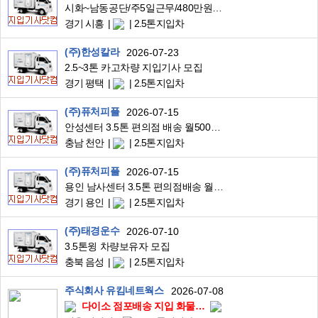
시화~남동공단/주5일근무/480만원완제/3.5톤윙바디/인테리어도장제품배송
경기 시흥
2.5톤지입차
(주)한성칼라
2026-07-23
2.5~3톤 카고차량 지입기사 모집
경기 평택
2.5톤지입차
(주)퓨처피플
2026-07-15
안성센터 3.5톤 편의점 배송 월500완제 천안서북구 배송
충남 천안
2.5톤지입차
(주)퓨처피플
2026-07-15
용인 남사센터 3.5톤 편의점배송 월500완제
경기 용인
2.5톤지입차
(주)태경운수
2026-07-10
3.5톤윙 차량보유자 모집
충북 음성
2.5톤지입차
주식회사 유킴네트웍스
2026-07-08
다이소 점포배송 지입 화물차주님 구인합니다.