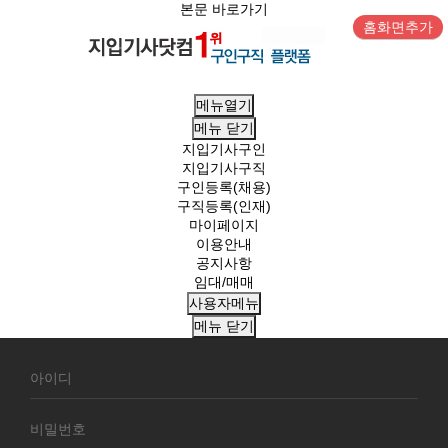
본문 바로가기
홈화면추가
메뉴열기
메뉴
닫기
지입기사구인
지입기사구직
구인등록(채용)
구직등록(인재)
마이페이지
이용안내
공지사항
임대/매매
사용자메뉴
메뉴
닫기
회
원
로
그
인