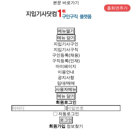
본문 바로가기
홈화면추가
메뉴열기
메뉴
닫기
지입기사구인
지입기사구직
구인등록(채용)
구직등록(인재)
마이페이지
이용안내
공지사항
임대/매매
사용자메뉴
메뉴
닫기
회원로그인
자동로그인
회원가입
정보찾기