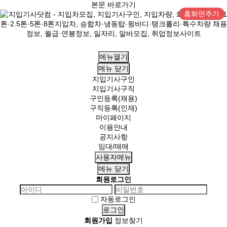
본문 바로가기
홈화면추가
메뉴열기
메뉴
닫기
지입기사구인
지입기사구직
구인등록(채용)
구직등록(인재)
마이페이지
이용안내
공지사항
임대/매매
사용자메뉴
메뉴
닫기
회원로그인
자동로그인
회원가입
정보찾기