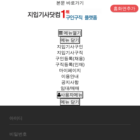
본문 바로가기
홈화면추가
메뉴열기
메뉴
닫기
지입기사구인
지입기사구직
구인등록(채용)
구직등록(인재)
마이페이지
이용안내
공지사항
임대/매매
사용자메뉴
메뉴
닫기
회
원
로
그
인