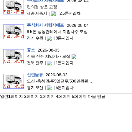
주식회사 서림지에프
2026-08-04
편의점 상온 고정
세종 세종시
2.5톤지입차
주식회사 서림지에프
2026-08-04
8.5톤 냉동컨테이너 지입차주 모십니다
경기 수원
8톤지입자
공소
2026-08-03
전북 전주 지입기사 모집
전북 전주
1톤지입차
선린물류
2026-08-02
오산~충청권/주5일근무/500만원완제/5톤축카고/대기업주류고정운송
경기 오산
5톤지입차
열린
1
페이지
2
페이지
3
페이지
4
페이지
5
페이지
다음
맨끝