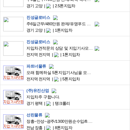
경기 고양
2.5톤지입차
진성글로비스
주6일근무/480​만원 완제/유명푸드 배송/경기 고양 장항~수도권 코스(아래참조)/04:00~12:00/1회전 현지퇴근/피킹없음/검수후상차/수도권 3대코스 선택가능
경기 고양
1톤지입차
진성글로비스
지입차견적문의 상담 및 지입기사모집가능
전지역 전지역
1톤지입차
파트너물류
오래 함께하실 5톤지입기사님을 모집합니다.
전지역 전지역
5톤지입차
(주)유진산업
지입차주 구합니다.
경기 평택
탱크롤리
선린물류
장흥~안성~광주/1300만원순수입/8.5톤서브냉탑/대기업식자재고정운송
전남 장흥
8톤지입자