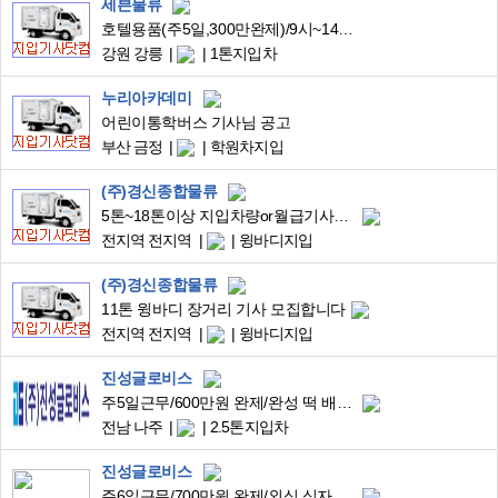
세븐물류
호텔용품(주5일,300만완제)/9시~14시/1톤냉동탑
강원 강릉
1톤지입차
누리아카데미
어린이통학버스 기사님 공고
부산 금정
학원차지입
(주)경신종합물류
5톤~18톤이상 지입차량or월급기사님 모집합니다
전지역 전지역
윙바디지입
(주)경신종합물류
11톤 윙바디 장거리 기사 모집합니다
전지역 전지역
윙바디지입
진성글로비스
주5일근무/600만원 완제/완성 떡 배송/전남 나주 세지~대전(동탄)1곳/08:00~11(13):00/지게차작업/고정1곳만운행/점착지적음/현지퇴근/일수월
전남 나주
2.5톤지입차
진성글로비스
주6일근무/700만원 완제/외식 식자재물품/경기 고양 장항~세종,강릉(아래참조)/04:00~12:00/1회전 현지퇴근/피킹없음/배송처적음/증차분