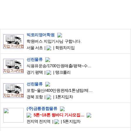
빅토리영어학원
학원버스 지입기사님 구합니다.
서울 서초
학원차지입
선린물류
식용유운송/1700만원매출/평택~수도권,지방/25톤스텐탱크로리
경기 평택
탱크롤리
선린물류
포항~울산/400만원완제/1톤냉탑/제과재료배송/운행중
경북 포항
1톤지입차
(주)금룡종합물류
5톤~18톤 윙바디 기사모집/매출1500~
전지역 전지역
5톤지입차