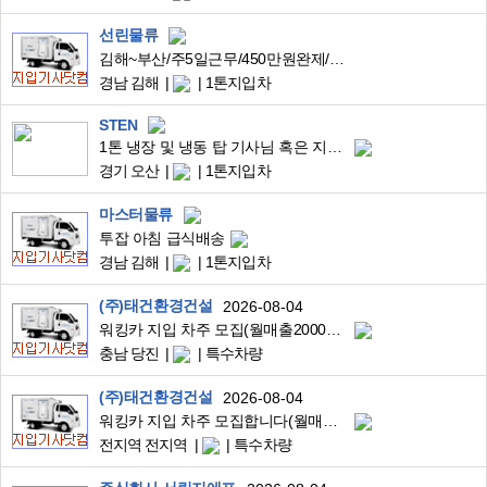
선린물류
김해~부산/주5일근무/450만원완제/1톤냉동윙바디/프리미엄신선식품배송
경남 김해
1톤지입차
STEN
1톤 냉장 및 냉동 탑 기사님 혹은 지입기사님 모십니다!
경기 오산
1톤지입차
마스터물류
투잡 아침 급식배송
경남 김해
1톤지입차
(주)태건환경건설
2026-08-04
워킹카 지입 차주 모집(월매출2000가능/주6일제)
충남 당진
특수차량
(주)태건환경건설
2026-08-04
워킹카 지입 차주 모집합니다(월매출2000가능/주6일제)
전지역 전지역
특수차량