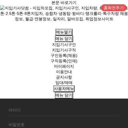
본문 바로가기
홈화면추가
메뉴열기
메뉴
닫기
지입기사구인
지입기사구직
구인등록(채용)
구직등록(인재)
마이페이지
이용안내
공지사항
임대/매매
사용자메뉴
메뉴
닫기
회
원
로
그