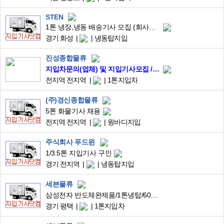
STEN
1톤 냉장,냉동 배송기사 모집 (회사차량 제공) + 지입기사
경기 화성
냉동탑지입
진성종합물류
지입차문의(업체) 및 지입기사모집 / 1톤~5톤 상담 / 진성종합물류
전지역 전지역
1톤지입차
(주)경신종합물류
5톤 화물기사 채용
전지역 전지역
윙바디지입
주식회사 푸드윈
1/3.5톤 지입기사 구인
경기 전지역
냉동탑지입
세븐물류
삼성전자 반도체완제품/1톤냉탑/600만매출/화성평택,천안~근거리 및 인천공항/9~18시/꿀매물
경기 평택
1톤지입차