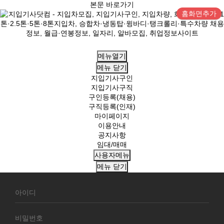
본문 바로가기
홈화면추가
메뉴열기
메뉴
닫기
지입기사구인
지입기사구직
구인등록(채용)
구직등록(인재)
마이페이지
이용안내
공지사항
임대/매매
사용자메뉴
메뉴
닫기
회
원
로
그