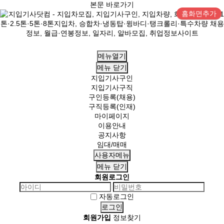
본문 바로가기
홈화면추가
메뉴열기
메뉴
닫기
지입기사구인
지입기사구직
구인등록(채용)
구직등록(인재)
마이페이지
이용안내
공지사항
임대/매매
사용자메뉴
메뉴
닫기
회원로그인
자동로그인
회원가입
정보찾기