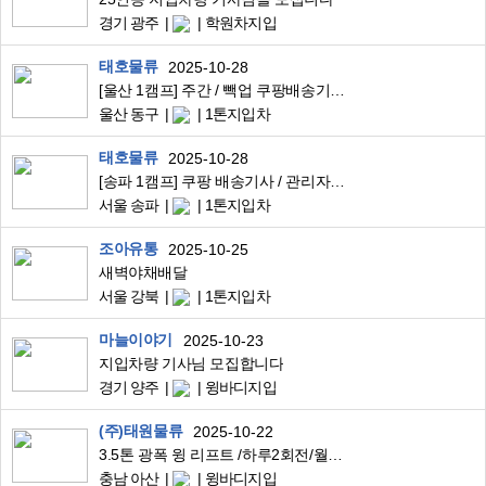
경기 광주
학원차지입
태호물류
2025-10-28
[울산 1캠프] 주간 / 빽업 쿠팡배송기사 모집
울산 동구
1톤지입차
태호물류
2025-10-28
[송파 1캠프] 쿠팡 배송기사 / 관리자 모집
서울 송파
1톤지입차
조아유통
2025-10-25
새벽야채배달
서울 강북
1톤지입차
마늘이야기
2025-10-23
지입차량 기사님 모집합니다
경기 양주
윙바디지입
(주)태원물류
2025-10-22
3.5톤 광폭 윙 리프트 /하루2회전/월450/톨비,유류비 별도
충남 아산
윙바디지입