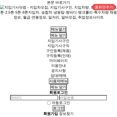
본문 바로가기
홈화면추가
메뉴열기
메뉴
닫기
지입기사구인
지입기사구직
구인등록(채용)
구직등록(인재)
마이페이지
이용안내
공지사항
임대/매매
사용자메뉴
메뉴
닫기
회원로그인
자동로그인
회원가입
정보찾기