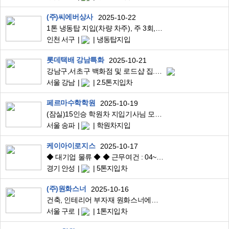
(주)씨에버상사
2025-10-22
1톤 냉동탑 지입(차량 차주), 주 3회, 입차지
인천 서구
냉동탑지입
롯데택배 강남특화
2025-10-21
강남구,서초구 백화점 및 로드샵 집.배송 기사님 구함
서울 강남
2.5톤지입차
페르마수학학원
2025-10-19
(잠실)15인승 학원차 지입기사님 모집합니다
서울 송파
학원차지입
케이아이로지스
2025-10-17
◆ 대기업 물류 ◆ ◆ 근무여건 : 04~14시 운행 안성시작 경기서울충남충북하차 2회전근무 회전당1~2곳
경기 안성
5톤지입차
(주)원화스너
2025-10-16
건축, 인테리어 부자재 원화스너에서 인재를 구합니다.
서울 구로
1톤지입차