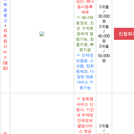
상단, 배너
페
동시등록
1개월
셜
/
게재
광
30,000
☞ 배너채
고
원
용정보, 모
+
2개월
든 구직회
정
/
원에게 열
회
40,000
람가능, 맞
원
원
춤지원, 빠
3개월
서
른지원
/
비
☞ 인재정
50,000
스
보열람, 스
원
(열
크랩, 정회
람)
원제공, 다
양한 채용
서비스 이
용가능
☞ 정회원
서비스 신
청시, 기간
내 무제한
인재정보
열람서비
1개월
/
스 제공
정