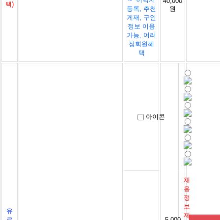
40,000
택)
등록, 추천
원
게재, 구인
정보 이용
가능, 여러
정회원혜
택
아이콘
채
용
정
보
유
제
료
5,000