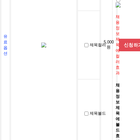
채
용
정
보
유
제
료
5,000
제목컬러
목
원
옵
에
션
컬
러
효
과
채
용
정
보
제
제목볼드
목
에
볼
드
효