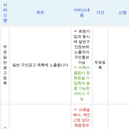
서
비
서비스내
위치
기간
신청
스
용
명
☞ 회원가
입과 동시
에 일반구
무
인정보에
료
노출되어
일
구인홍보
반
가능
무료등
일반 구인공고 목록에 노출됩니다
광
☞ 이력서
록
고
열람시 정
등
회원을 가
록
입해야 열
람 가능한
서비스 가
능
☞ 스페셜
배너, 메인
고정 상단,
채용정보
스