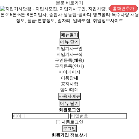
본문 바로가기
홈화면추가
메뉴열기
메뉴
닫기
지입기사구인
지입기사구직
구인등록(채용)
구직등록(인재)
마이페이지
이용안내
공지사항
임대/매매
사용자메뉴
메뉴
닫기
회원로그인
자동로그인
회원가입
정보찾기