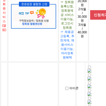
20,000
☞ 정회원
회
원
등록신청,
원
2개월
정회원제
서
/
공 서비스
30,000
비
이용가능,
원
스
로그인시
3개월
(열
정회원
/
람)
☞ 채용공
40,000
고등록, 추
원
천게재, 채
용서비스
이용가능,
여러정회
원혜택
아이콘