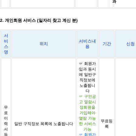
과
2. 개인회원 서비스 (일자리 찾고 계신 분)
서
비
서비스내
위치
기간
신청
스
용
명
☞ 회원가
입과 동시
에 일반구
직정보에
노출됩니
다
☞ 구인공
고 열람시
무
정회원을
료
가입해야
이
열람 가능
무료등
력
일반 구직정보 목록에 노출됩니다
한 서비스
록
서
가능
등
☞ 회원가