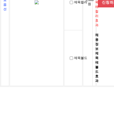
제목컬러
목
원
옵
에
션
컬
러
효
과
채
용
정
보
제
제목볼드
목
에
볼
드
효
과