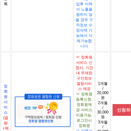
록
입후 이력
서 노출을
원하지 않
을 경우 구
직정보 수
정삭제 기
능에서 삭
제가능합
니다
☞ 정회원
서비스 신
청시, 기간
내 무제한
구인정보
열람서비
1개월
정
/
스 제공
회
20,000
☞ 정회원
원
원
등록신청,
서
2개월
정회원제
비
/
공 서비스
30,000
스
이용가능,
원
(열
로그인시
3개월
람
정회원
/
+혜
☞ 이력서