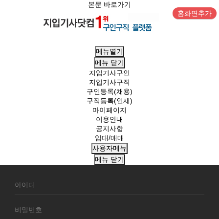
본문 바로가기
홈화면추가
메뉴열기
메뉴
닫기
지입기사구인
지입기사구직
구인등록(채용)
구직등록(인재)
마이페이지
이용안내
공지사항
임대/매매
사용자메뉴
메뉴
닫기
회
원
로
그
인