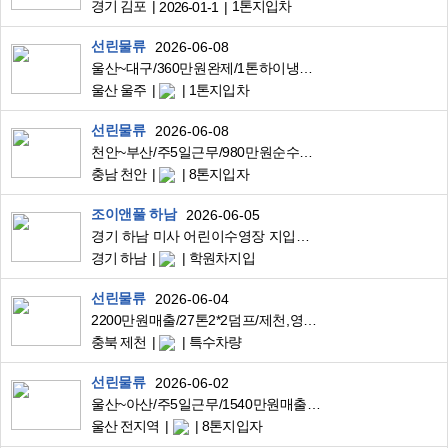
경기 김포
1톤지입차
2026-01-1
선린물류
2026-06-08
울산~대구/360만원완제/1톤하이냉탑/프렌차이즈물품배송/소유자가능
울산 울주
1톤지입차
선린물류
2026-06-08
천안~부산/주5일근무/980만원순수입/14톤1*3윙바디/대기업공산품고정운송
충남 천안
8톤지입자
조이앤풀 하남
2026-06-05
경기 하남 미사 어린이수영장 지입기사님을 구합니다.
경기 하남
학원차지입
선린물류
2026-06-04
2200만원매출/27톤2*2덤프/제천,영월,단양~당진/제철소납품자재왕복운송
충북 제천
특수차량
선린물류
2026-06-02
울산~아산/주5일근무/1540만원매출/9.5톤윙바디/자동차부품고정운송
울산 전지역
8톤지입자