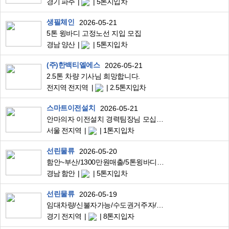
경기 파주
5톤지입차
생필체인
2026-05-21
5톤 윙바디 고정노선 지입 모집
경남 양산
5톤지입차
(주)한백티엘에스
2026-05-21
2.5톤 차량 기사님 희망합니다.
전지역 전지역
2.5톤지입차
스마트이전설치
2026-05-21
안마의자 이전설치 경력팀장님 모십니다
서울 전지역
1톤지입차
선린물류
2026-05-20
함안~부산/1300만원매출/5톤윙바디/골판지배송/소유자가능
경남 함안
5톤지입차
선린물류
2026-05-19
임대차량/신불자가능/수도권거주자/1500만원매출/8.5톤윙바디/대기업공산품운송
경기 전지역
8톤지입자