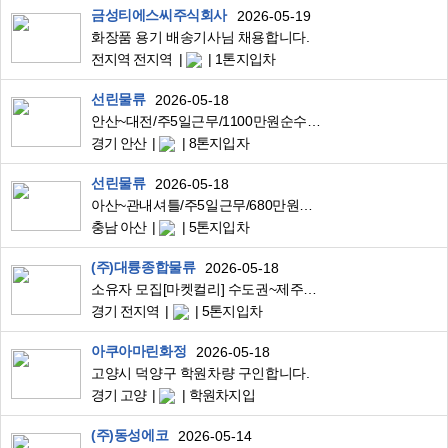
금성티에스씨주식회사
2026-05-19
화장품 용기 배송기사님 채용합니다.
전지역 전지역
1톤지입차
선린물류
2026-05-18
안산~대전/주5일근무/1100만원순수입/25톤축윙바디1*3/대기업공산품운송
경기 안산
8톤지입자
선린물류
2026-05-18
아산~관내셔틀/주5일근무/680만원완제/7.5톤축리프트윙바디/자동차부품근거리고정운송
충남 아산
5톤지입차
(주)대륭종합물류
2026-05-18
소유자 모집[마켓컬리] 수도권~제주 월 12회전
경기 전지역
5톤지입차
아쿠아마린화정
2026-05-18
고양시 덕양구 학원차량 구인합니다.
경기 고양
학원차지입
(주)동성에코
2026-05-14