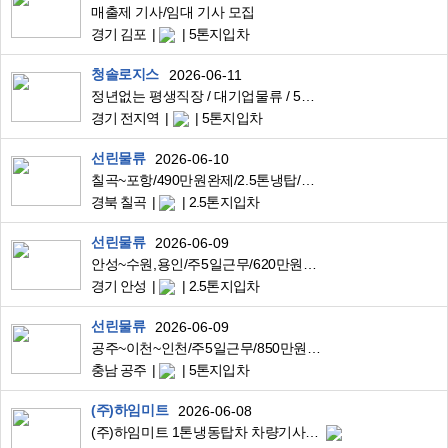
매출제 기사/임대 기사 모집
경기 김포
5톤지입차
청솔로지스
2026-06-11
정년없는 평생직장 / 대기업물류 / 5~25 윙바디 지입,임대기님 모집합니다.
경기 전지역
5톤지입차
선린물류
2026-06-10
칠곡~포항/490만원완제/2.5톤냉탑/유명프렌차이즈배송/시간짧음
경북 칠곡
2.5톤지입차
선린물류
2026-06-09
안성~수원,용인/주5일근무/620만원완제/2.5톤냉탑/유명프렌차이즈KFC배송
경기 안성
2.5톤지입차
선린물류
2026-06-09
공주~이천~인천/주5일근무/850만원순수입/5톤축윙바디/대기업공산품고정운송
충남 공주
5톤지입차
(주)하임미트
2026-06-08
(주)하임미트 1톤냉동탑차 차량기사님 구인합니다