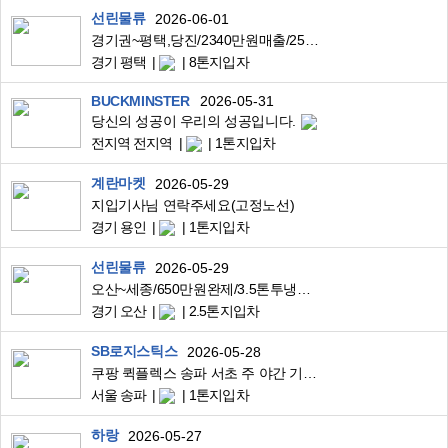
선린물류
2026-06-01
경기권~평택,당진/2340만원매출/25톤2*3암롤/폐목재처리장고정운송
경기 평택
8톤지입자
BUCKMINSTER
2026-05-31
당신의 성공이 우리의 성공입니다.
전지역 전지역
1톤지입차
계란마켓
2026-05-29
지입기사님 연락주세요(고정노선)
경기 용인
1톤지입차
선린물류
2026-05-29
오산~세종/650만원완제/3.5톤투냉탑/커피부자재배송
경기 오산
2.5톤지입차
SB로지스틱스
2026-05-28
쿠팡 퀵플렉스 송파 서초 주 야간 기사님들 모집합니다
서울 송파
1톤지입차
하랑
2026-05-27