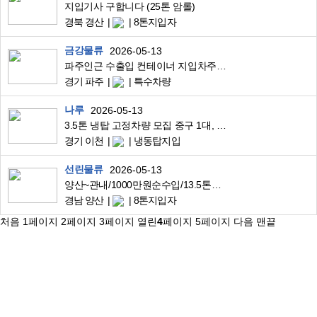
지입기사 구합니다 (25톤 암롤)
경북 경산
8톤지입자
금강물류
2026-05-13
파주인근 수출입 컨테이너 지입차주 모집 합니다.
경기 파주
특수차량
나루
2026-05-13
3.5톤 냉탑 고정차량 모집 중구 1대, 예비 1대
경기 이천
냉동탑지입
선린물류
2026-05-13
양산~관내/1000만원순수입/13.5톤윙바디/자동차부품고정운송/식사제공
경남 양산
8톤지입자
처음
1
페이지
2
페이지
3
페이지
열린
4
페이지
5
페이지
다음
맨끝