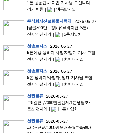
1톤 냉동탑차 지입 기사님 모십니다.
경기 이천
냉동탑지입
주식회사진보화물자동차
2026-05-27
[월급800만보장]/[유류비지급]/5톤/고정노선보장/화물기사모집
전지역 전지역
5톤지입차
청솔로지스
2026-05-27
5톤이상 윙바디 사업자/임대 기사 모집
전지역 전지역
윙바디지입
청솔로지스
2026-05-27
5톤 윙바디/사업자, 임대 기사님 모집
전지역 전지역
윙바디지입
선린물류
2026-05-27
주5일근무/360만원완제/1톤냉탑/카페물품배송/울산~대구,창원,부산(각1대)
울산 전지역
1톤지입차
선린물류
2026-05-27
파주~근교/1000만원매출/5톤축윙바디/골판지근거리배송/소유자가능