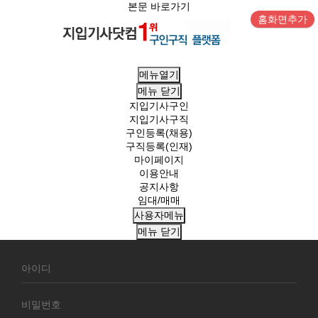
본문 바로가기
홈화면추가
메뉴열기
메뉴
닫기
지입기사구인
지입기사구직
구인등록(채용)
구직등록(인재)
마이페이지
이용안내
공지사항
임대/매매
사용자메뉴
메뉴
닫기
회
원
로
그
인