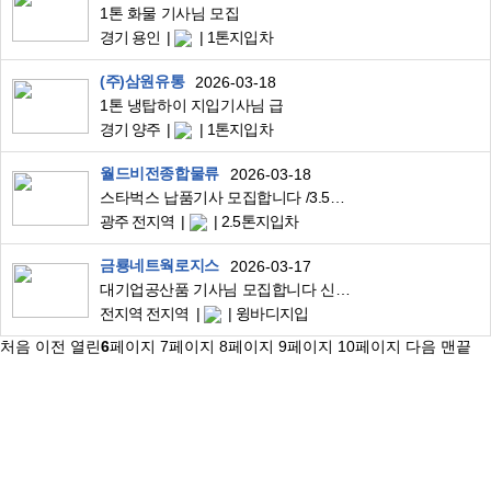
1톤 화물 기사님 모집
경기 용인
1톤지입차
(주)삼원유통
2026-03-18
1톤 냉탑하이 지입기사님 급
경기 양주
1톤지입차
월드비전종합물류
2026-03-18
스타벅스 납품기사 모집합니다 /3.5톤투냉/
광주 전지역
2.5톤지입차
금룡네트웍로지스
2026-03-17
대기업공산품 기사님 모집합니다 신규지입,차소유자 환영
전지역 전지역
윙바디지입
처음
이전
열린
6
페이지
7
페이지
8
페이지
9
페이지
10
페이지
다음
맨끝