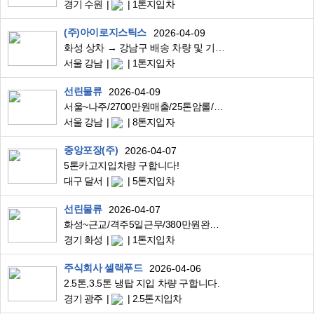
경기 수원
1톤지입차
(주)아이로지스틱스
2026-04-09
화성 상차 → 강남구 배송 차량 및 기사 구인
서울 강남
1톤지입차
선린물류
2026-04-09
서울~나주/2700만원매출/25톤암롤/산업폐기물고정운송
서울 강남
8톤지입자
중앙포장(주)
2026-04-07
5톤카고지입차량 구합니다!
대구 달서
5톤지입차
선린물류
2026-04-07
화성~근교/격주5일근무/380만원완제/1톤윙바디/자동차사출부품고정배송
경기 화성
1톤지입차
주식회사 셀랙푸드
2026-04-06
2.5톤,3.5톤 냉탑 지입 차량 구합니다.
경기 광주
2.5톤지입차