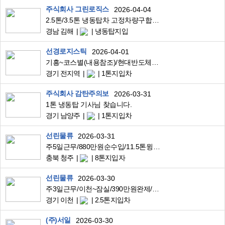
주식회사 그린로직스
2026-04-04
2.5톤/3.5톤 냉동탑차 고정차량구합니다.
경남 김해
냉동탑지입
선경로지스틱
2026-04-01
기흥~코스별(내용참조)/현대반도체부품/340만원완제/주5일,국경일휴무/1톤윙바디
경기 전지역
1톤지입차
주식회사 감탄주의보
2026-03-31
1톤 냉동탑 기사님 찾습니다.
경기 남양주
1톤지입차
선린물류
2026-03-31
주5일근무/880만원순수입/11.5톤윙바디/청주,음성~양산,부산/대기업공산품고정운송
충북 청주
8톤지입자
선린물류
2026-03-30
주3일근무/이천~잠실/390만원완제/3.5톤냉탑/맘스터치식자재배송
경기 이천
2.5톤지입차
(주)서일
2026-03-30