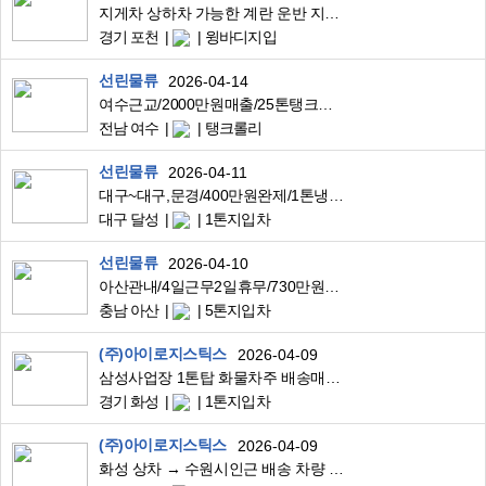
지게차 상하차 가능한 계란 운반 지입 기사님을 모십니다.
경기 포천
윙바디지입
선린물류
2026-04-14
여수근교/2000만원매출/25톤탱크로리/고속도로휴게소납품
전남 여수
탱크롤리
선린물류
2026-04-11
대구~대구,문경/400만원완제/1톤냉탑/유명프렌차이즈물품배송
대구 달성
1톤지입차
선린물류
2026-04-10
아산관내/4일근무2일휴무/730만원완제급/5톤축윙바디/대기업반도체부품배송
충남 아산
5톤지입차
(주)아이로지스틱스
2026-04-09
삼성사업장 1톤탑 화물차주 배송매니저 채용 공고(특수형태고용)
경기 화성
1톤지입차
(주)아이로지스틱스
2026-04-09
화성 상차 → 수원시인근 배송 차량 및 기사 구인