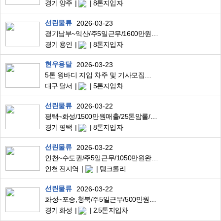
경기 양주
8톤지입자
선린물류
2026-03-23
경기남부~익산/주5일근무/1600만원매출/17톤윙바디/대기업공산품운송
경기 용인
8톤지입자
현우용달
2026-03-23
5톤 윙바디 지입 차주 및 기사모집합니다(고정짐)
대구 달서
5톤지입차
선린물류
2026-03-22
평택~화성/1500만원매출/25톤암롤/폐합성수지근거리운송
경기 평택
8톤지입자
선린물류
2026-03-22
인천~수도권/주5일근무/1050만원완제/25톤탱크로리/수도권근거리팜유운송
인천 전지역
탱크롤리
선린물류
2026-03-22
화성~포승,청북/주5일근무/500만원완제/3.5톤리프트윙바디/자동차사출품배송/중식제공
경기 화성
2.5톤지입차