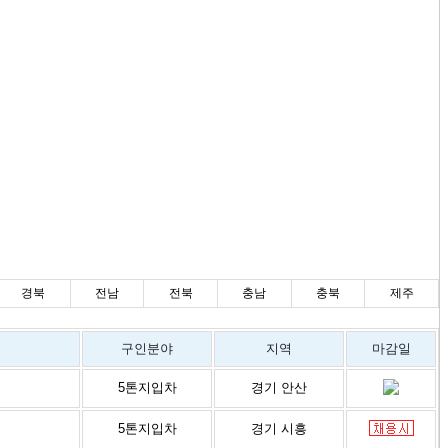
경북
전남
전북
충남
충북
제주
구인분야
지역
마감일
5톤지입차
경기 안산
5톤지입차
경기 시흥