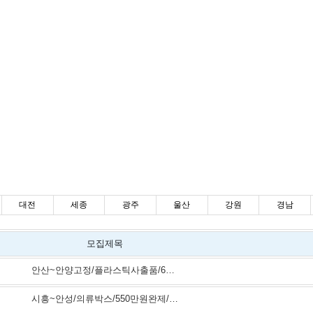
대전
세종
광주
울산
강원
경남
모집제목
안산~안양고정/플라스틱사출품/680만원완제/격주5일근무/5톤축윙바디
시흥~안성/의류박스/550만원완제/주5일,국경일휴무/5톤윙바디