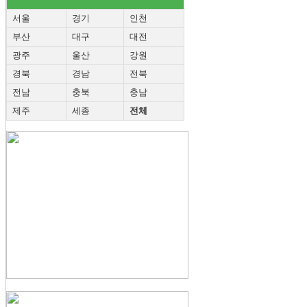
서울
경기
인천
부산
대구
대전
광주
울산
강원
경북
경남
전북
전남
충북
충남
제주
세종
전체