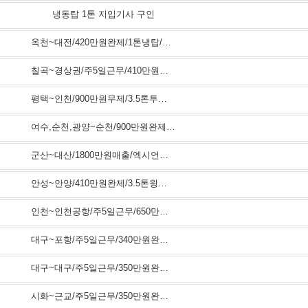
냉동탑 1톤 지입기사 구인
옥천~대전/420만원완제/1톤냉탑/유명프렌차이즈배송
칠곡~경상권/주5일근무/410만원완제/1톤냉탑/유명프렌차이즈배송
평택~인천/900만원무제/3.5톤투냉탑/대기업식자재배송
여수,순천,광양~순천/900만원완제급/프리마덤프/레미콘원료근거리운송
군산~대산/1800만원매출/엑시언트추레라/수소가스근거리고정운송
안성~안양/410만원완제/3.5톤윙바디/수입자동차부품배송/일수월함
인천~인천공항/주5일근무/650만원완제/5톤축특수리프트/한전공업용가스운송
대구~포항/주5일근무/340만원완제/1톤냉탑/유명프렌차이즈배송
대구~대구/주5일근무/350만원완제/1톤냉탑/유명프렌차이즈배송
시화~근교/주5일근무/350만원완제/1톤카고/레이저가공제품배송