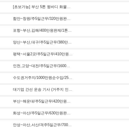
[초보가능] 부산 5톤 윙바디 화물차 단거리 기사님 급구 / 상하차 없음 / 대기업 공산물 고정 배차 / …
함안~창원/주5일근무/320만원완제/1톤냉탑/육가공품박스배송
포항~부산,김해/400만원완제/1톤냉탑/커피,제과재료배송
양산~부산,대구/주5일근무/380만원완제/1톤냉탑/유명프렌차이즈배송
평택~서울2곳/주5일근무/410만원순수입/3.5톤윙바디/백화점배송/시간짧음
인천,고양~대전/주5일근무/1600만원매출/17톤윙바디/대기업공산품운송
수도권거주지/1000만원순수입/25톤암롤/폐합성수지운송
대기업 간선 운송 기사 (거주지 인근 배차 / 전국 노선)
부산~해운대/주5일근무/420만원완제/3.5톤리프트윙바디/의약품/병원1곳근거리고정배송
화성~아산/주5일근무/630만원완제/5톤축윙바디/자동차사출부품고정배송
안성~아산,서산/격주5일근무/700만원완제급/5톤리프트윙바디/자동차사출부품고정배송