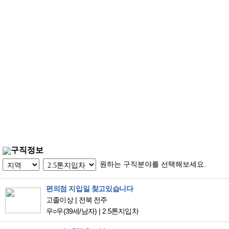
구직정보
원하는 구직분야를 선택해보세요.
편의점 지입일 찾고있습니다
고졸이상
전북 전주
우○우
(39세/남자)
2.5톤지입차