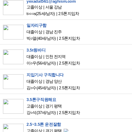
yexadat561@aghism.com
고졸이상
서울 강남
t○○○s
(25세/남자)
2.5톤지입차
일자리구함
대졸이상
경남 진주
빅○열
(40세/남자)
2.5톤지입차
3.5t윙바디
대졸이상
인천 전지역
이○우
(56세/남자)
2.5톤지입차
지입기사 구직합니다
대졸이상
경남 양산
김○수
(45세/남자)
2.5톤지입차
3.5톤구직원해요
고졸이상
경기 평택
강○석
(37세/남자)
2.5톤지입차
2.5~3.5톤 운전잘함
고졸이상
경기 평택